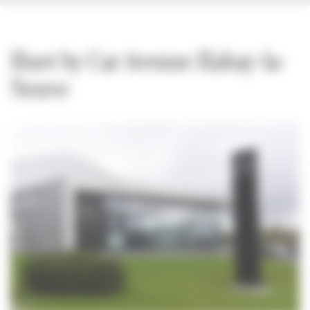
Huet by Car Avenue Habay-la-
Neuve