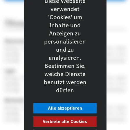
Diese Webseite
verwendet
'Cookies' um
Öffnungszeiten
Inhalte und
Anzeigen zu
personalisieren
Showroom
Montag - Freitag
und zu
8:30 ‑ 18:00
Samstag
8:30 ‑ 12:30
analysieren.
Sonntag
Geschlossen
Bestimmen Sie,
Lager
welche Dienste
Montag - Freitag
7:30 ‑ 18:00
benutzt werden
Samstag
7:30 ‑ 12:30
dürfen
Sonntag
Geschlossen
Werkstatt
Montag - Freitag
7:30 ‑ 18:00
Alle akzeptieren
Samstag
7:30 ‑ 12:30
Sonntag
Geschlossen
Verbiete alle Cookies