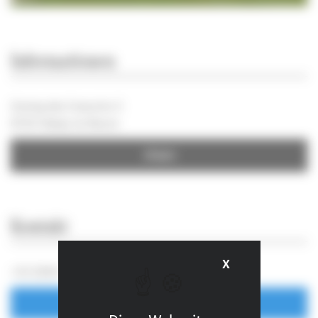
Informationen
Zoning des Coeuvins 3
6720 Habay-la-Neuve
Fahrt
Kontakt
X
Cookies-Banne
+32 (0)63 42 00 00
E-mail