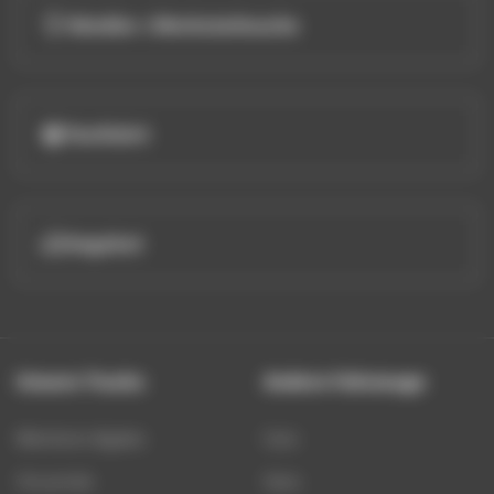
Händler-/Werkstattsuche
Testfahrt
Angebot
Unsere Trucks
Andere Fahrzeuge
Mentions légales
Cars
Vie privée
Vans