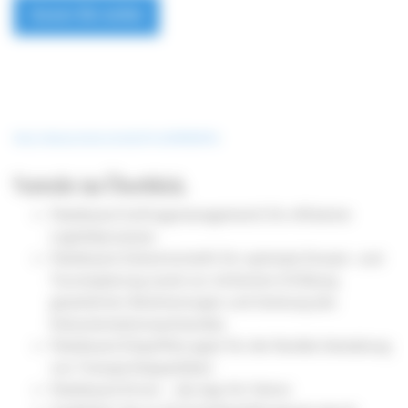
Lesen Sie weiter
https://www.youtube.com/watch?v=LvD2KNQOH3s
Vorteile im Überblick.
Fleetboard Auftragsmanagement1 für effiziente
Logistikprozesse
Fleetboard Zeitwirtschaft1 für optimale Einsatz- und
Tourenplanung sowie zur einfachen ­Erfüllung
gesetzlicher Bestimmungen und ­Senkung des
Dokumentationsaufwandes
Fleetboard DispoPilot.app2 für die flexible Gestaltung
von Transportkapazitäten
Fleetboard Driver – die App für Fahrer